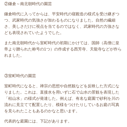
②鎌倉～南北朝時代の園芸
鎌倉時代に入ってからは、平安時代の寝殿造の様式を受け継ぎつ
つ、武家時代の気強さが加わるものになりました。自然の繊細
さ、美しさだけに視点を当てるのではなく、武家時代の力強さな
ども表現されていたようでした。
また南北朝時代から室町時代の初期にかけては、国師（高僧に皇
帝より贈られた称号の1つ）の作成する西芳寺、天龍寺などが作ら
れました。
③室町時代の園芸
室町時代になると、禅宗の思想や自然観などを反映した方式にな
りました。これは、直接水を用いずに石で山水の景観を表現した
「枯山水」の様式が発達した。例えば、有名な庭園で砂利を川の
流れに見立てて配置したり、模様をつけたりしているお庭の写真
を見られたこともあるのかなと思います。
代表的な庭園には、下記があります。