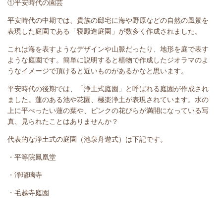
①平安時代の園芸
平安時代の中期では、貴族の邸宅に海や野原などの自然の風景を
表現した庭園である「寝殿造庭園」が数多く作成されました。
これは海を表すようなデザインや山脈だったり、地形を庭で表す
ような庭園です。簡単に説明すると植物で作成したジオラマのよ
うなイメージで頂けると近いものがあるかなと思います。
平安時代の後期では、「浄土式庭園」と呼ばれる庭園が作成され
ました。蓮のある池や花園、極楽浄土が表現されています。水の
上に平べったい蓮の葉や、ピンクの花びらが満開になっている写
真、見られたことはありませんか？
代表的な浄土式の庭園（池泉舟遊式）は下記です。
・平等院鳳凰堂
・浄瑠璃寺
・毛越寺庭園