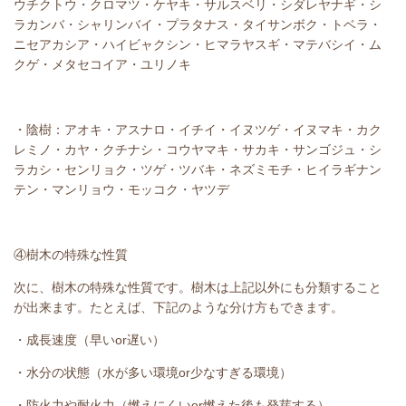
ウチクトウ・クロマツ・ケヤキ・サルスベリ・シダレヤナギ・シ
ラカンバ・シャリンバイ・プラタナス・タイサンボク・トベラ・
ニセアカシア・ハイビャクシン・ヒマラヤスギ・マテバシイ・ム
クゲ・メタセコイア・ユリノキ
・陰樹：アオキ・アスナロ・イチイ・イヌツゲ・イヌマキ・カク
レミノ・カヤ・クチナシ・コウヤマキ・サカキ・サンゴジュ・シ
ラカシ・センリョク・ツゲ・ツバキ・ネズミモチ・ヒイラギナン
テン・マンリョウ・モッコク・ヤツデ
④樹木の特殊な性質
次に、樹木の特殊な性質です。樹木は上記以外にも分類すること
が出来ます。たとえば、下記のような分け方もできます。
・成長速度（早いor遅い）
・水分の状態（水が多い環境or少なすぎる環境）
・防火力や耐火力（燃えにくいor燃えた後も発芽する）